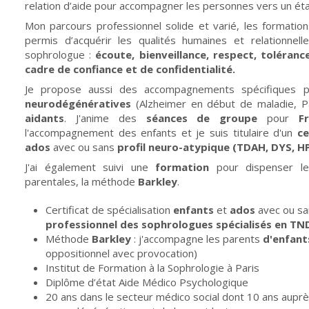
relation d’aide pour accompagner les personnes vers un ét
Mon parcours professionnel solide et varié, les formation
permis d’acquérir les qualités humaines et relationnel
sophrologue :
écoute, bienveillance, respect, toléran
cadre de confiance et de confidentialité.
Je propose aussi des accompagnements spécifiques 
neurodégénératives
(Alzheimer en début de maladie, Pa
aidants
. J'anime des
séances de groupe
pour
F
l'accompagnement des enfants et je suis titulaire d'un
ce
ados
avec ou sans
profil neuro-atypique (TDAH, DYS, HP
J'ai également suivi une
formation
pour dispenser l
parentales, la méthode
Barkley
.
Certificat de spécialisation
enfants
et
ados
avec ou s
professionnel des sophrologues spécialisés en T
Méthode
Barkley
: j'accompagne les parents
d'enfant
oppositionnel avec provocation)
Institut de Formation à la Sophrologie à Paris
Diplôme d’état Aide Médico Psychologique
20 ans dans le secteur médico social dont 10 ans aupr