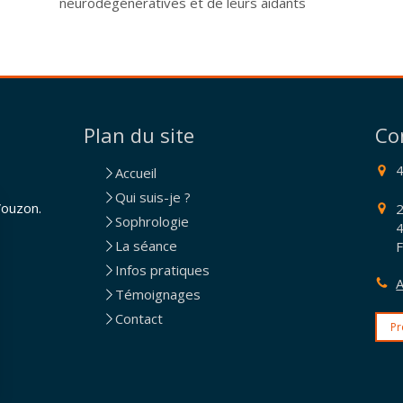
neurodégénératives et de leurs aidants
Plan du site
Co
Accueil
Qui suis-je ?
Vouzon.
2
Sophrologie
La séance
F
Infos pratiques
A
Témoignages
Contact
Pr