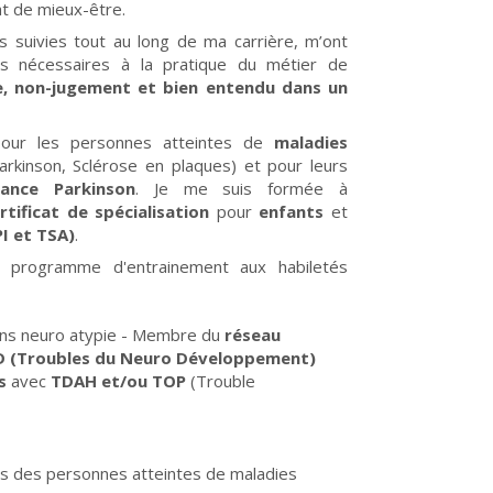
at de mieux-être.
s suivies tout au long de ma carrière, m’ont
les nécessaires à la pratique du métier de
ce, non-jugement et bien entendu dans un
pour les personnes atteintes de
maladies
rkinson, Sclérose en plaques) et pour leurs
rance Parkinson
. Je me suis formée à
rtificat de spécialisation
pour
enfants
et
I et TSA)
.
e programme d'entrainement aux habiletés
ans neuro atypie - Membre du
réseau
ND (Troubles du Neuro Développement)
s
avec
TDAH et/ou TOP
(Trouble
ès des personnes atteintes de maladies