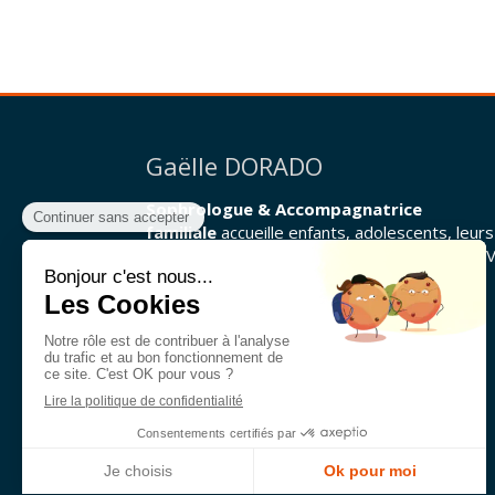
Gaëlle DORADO
Sophrologue & Accompagnatrice
familiale
accueille enfants, adolescents, leurs
parents, adultes, seniors dans son cabinet à 
Du
Lundi
au
Vendredi
de
9h
à
19h30
Le
Samedi
de
9h
à
13h
©2021 Gaëlle DORADO - Sophrologie