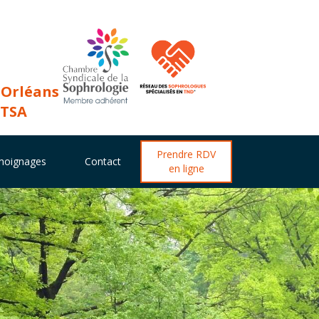
 Orléans
 TSA
Prendre RDV
moignages
Contact
en ligne