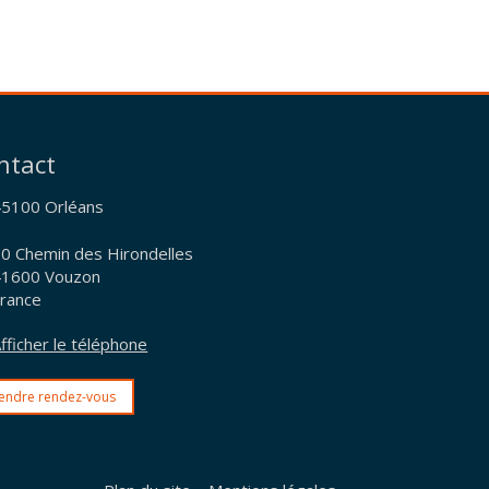
ntact
45100
Orléans
0 Chemin des Hirondelles
41600
Vouzon
rance
fficher le téléphone
endre rendez-vous